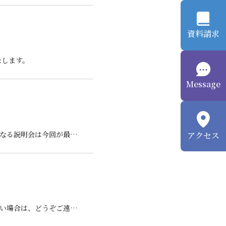
資料請求
たします。
Message
2026/7/17 早期特別選抜を受験いただく場合は、学校説明会への参加が必須となります。 その対象となる説明会は今回が最終となります。 説明会に未参加で迷われ…
アクセス
2026/7/17 オンラインでの学校説明会を随時開催いたします。 ご来校いただく説明会の日程が合わない場合は、どうぞご遠慮なくお問合せください。柔軟に対応いた…