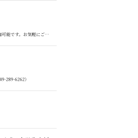
開催日時：6月20日㊏10：00～16：00 参加費：無料 ※当日、どなたでも自由に参加可能です。お気軽にご参加ください。
89-6262）