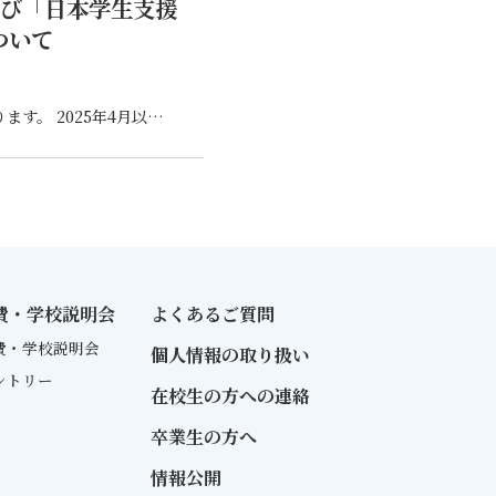
よび「日本学生支援
ついて
「多子世帯の大学等の授業料等の無償化」 令和7年度については、「在学採用」での申込のみとなります。 2025年4月以降、申請方法等・詳細が決まり次第ご案内いたし…
費・学校説明会
よくあるご質問
費・学校説明会
個人情報の取り扱い
ントリー
在校生の方への連絡
卒業生の方へ
情報公開